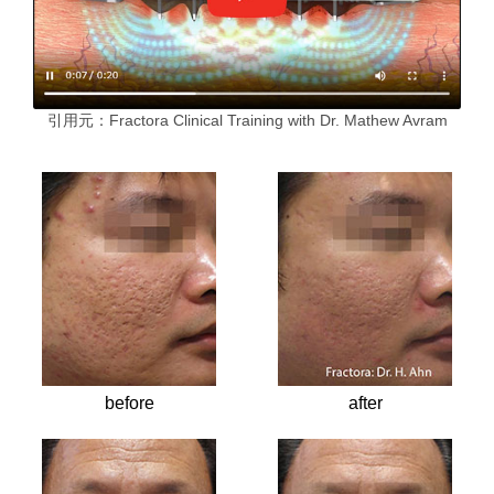
引用元：Fractora Clinical Training with Dr. Mathew Avram
before
after