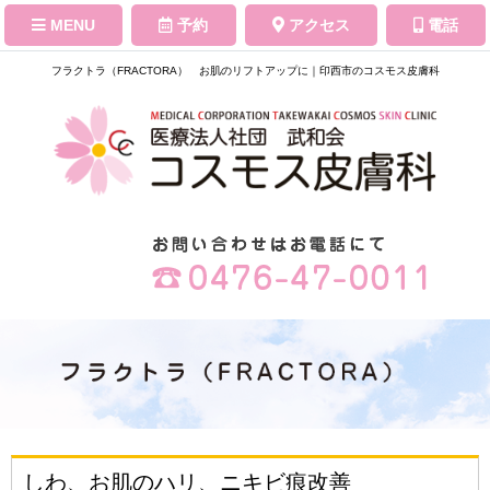
MENU
予約
アクセス
電話
フラクトラ（FRACTORA） お肌のリフトアップに｜印西市のコスモス皮膚科
しわ、お肌のハリ、ニキビ痕改善