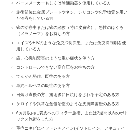
ペースメーカーもしくは除細動器を使用している方
施術部位に金属プレートやネジ、シリコンや化学物質を用い
た治療をしている方
癌の治療中または癌の経験（特に皮膚癌）、悪性のほくろ
（メラノーマ）をお持ちの方
エイズやHIVのような免疫抑制疾患、または免疫抑制剤を使
用している方
癌、心機能障害のような重い症状を伴う方
コントロールできない高血圧をお持ちの方
てんかん発作、既往のある方
単純ヘルペスの既往のある方
日焼け直後の方、施術後に日焼けをされる予定のある方
ケロイドや異常な創傷治癒のような皮膚障害歴のある方
6ヵ月以内に表皮へのフィラー施術、または2週間以内のボト
ックス施術をした方
重症ニキビにイソトレチノイン(イソトロイン、アキュテイ