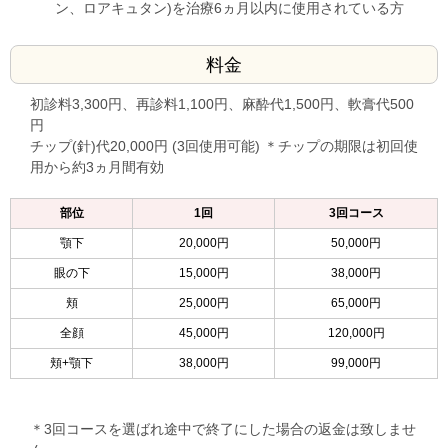
ン、ロアキュタン)を治療6ヵ月以内に使用されている方
料金
初診料3,300円、再診料1,100円、麻酔代1,500円、軟膏代500
円
チップ(針)代20,000円 (3回使用可能) ＊チップの期限は初回使
用から約3ヵ月間有効
部位
1回
3回コース
顎下
20,000円
50,000円
眼の下
15,000円
38,000円
頬
25,000円
65,000円
全顔
45,000円
120,000円
頬+顎下
38,000円
99,000円
＊3回コースを選ばれ途中で終了にした場合の返金は致しませ