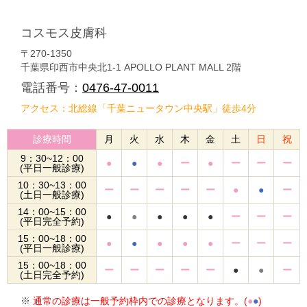
コスモス皮膚科
〒270-1350
千葉県印西市中央北1-1 APOLLO PLANT MALL 2階
電話番号：
0476-47-0011
アクセス：北総線「千葉ニュータウン中央駅」徒歩4分
診療時間
月
火
水
木
金
土
日
祝
9：30~12：00
●
●
●
ー
●
ー
ー
ー
(平日一般診療)
10：30~13：00
ー
ー
ー
ー
ー
●
●
ー
(土日一般診療)
14：00~15：00
●
●
●
●
●
ー
ー
ー
(平日完全予約)
15：00~18：00
●
●
●
●
●
ー
ー
ー
(平日一般診療)
15：00~18：00
ー
ー
ー
ー
ー
●
●
ー
(土日完全予約)
※
通常の診療は一般予約枠内での診療となります。(
●
●
)