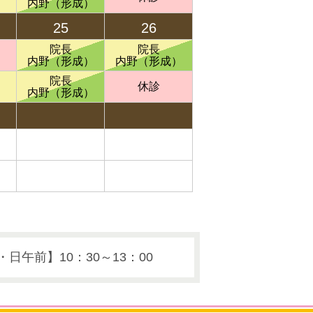
内野（形成）
25
26
院長
院長
内野（形成）
内野（形成）
院長
休診
内野（形成）
・日午前】10：30～13：00